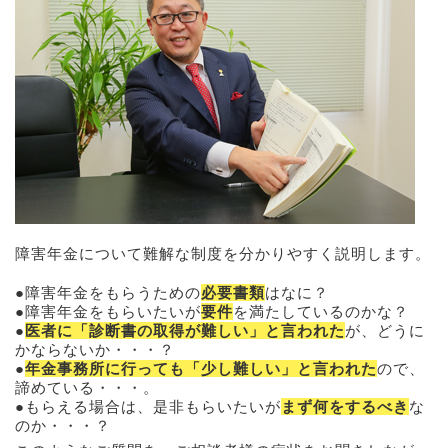
障害年金について難解な制度を分かりやすく説明します。
障害年金をもらうための
必要書類
はなに？
障害年金をもらいたいが
要件
を満たしているのかな？
医者に「診断書の取得が難しい」と言われた
が、どうに
かならないか・・・？
年金事務所に行っても「少し難しい」と言われた
ので、
諦めている・・・。
もらえる場合は、是非もらいたいが
まず何をするべき
な
のか・・・？