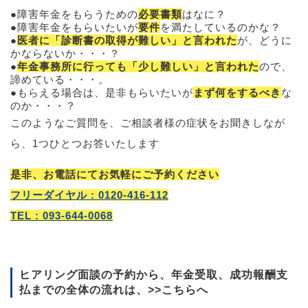
障害年金をもらうための
必要書類
はなに？
障害年金をもらいたいが
要件
を満たしているのかな？
医者に「診断書の取得が難しい」と言われた
が、どうに
かならないか・・・？
年金事務所に行っても「少し難しい」と言われた
ので、
諦めている・・・。
もらえる場合は、是非もらいたいが
まず何をするべき
な
のか・・・？
このようなご質問を、ご相談者様の症状をお聞きしなが
ら、1つひとつお答いたします
是非、お電話にてお気軽にご予約ください
フリーダイヤル : 0120-416-112
TEL : 093-644-0068
ヒアリング面談の予約から、年金受取、成功報酬支
払までの全体の流れは、
>>こちらへ