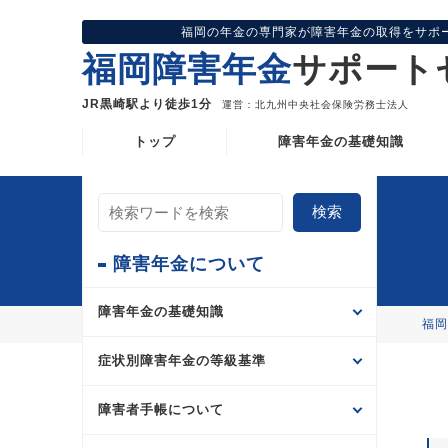
福岡の年金の専門家が障害年金の取得をサポ
福岡障害年金
サポート
JR黒崎駅より徒歩1分
運営：北九州中央社会保険労務士法人
トップ
障害年金の基礎知識
検索
障害年金について
障害年金の基礎知識
福岡
症状別障害年金の等級基準
障害者手帳について