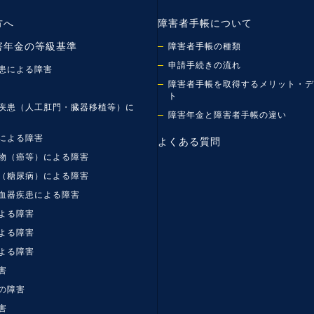
方へ
障害者手帳について
害年金の等級基準
障害者手帳の種類
申請手続きの流れ
患による障害
障害者手帳を取得するメリット・デ
ト
疾患（人工肛門・臓器移植等）に
障害年金と障害者手帳の違い
による障害
よくある質問
物（癌等）による障害
（糖尿病）による障害
血器疾患による障害
よる障害
よる障害
よる障害
害
の障害
害