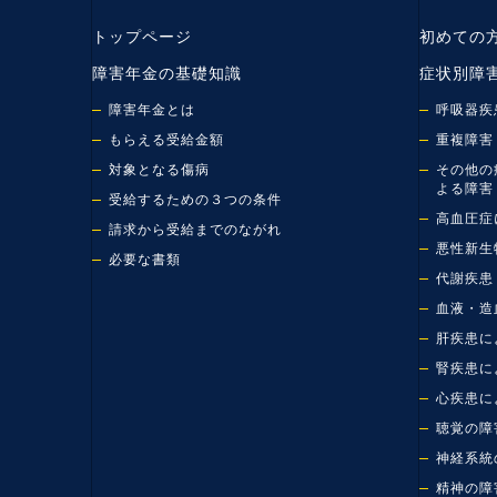
トップページ
初めての
障害年金の基礎知識
症状別障
障害年金とは
呼吸器疾
もらえる受給金額
重複障害
対象となる傷病
その他の
よる障害
受給するための３つの条件
高血圧症
請求から受給までのながれ
悪性新生
必要な書類
代謝疾患
血液・造
肝疾患に
腎疾患に
心疾患に
聴覚の障
神経系統
精神の障